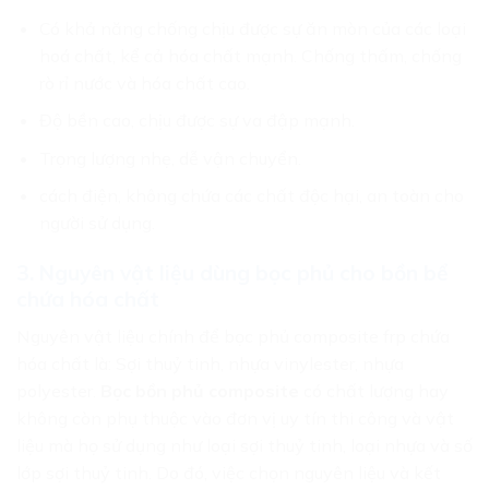
Có khả năng chống chịu được sự ăn mòn của các loại
hoá chất, kể cả hóa chất mạnh. Chống thấm, chống
rò rỉ nước và hóa chất cao.
Độ bền cao, chịu được sự va đập mạnh.
Trọng lượng nhẹ, dễ vận chuyển.
cách điện, không chứa các chất độc hại, an toàn cho
người sử dụng.
3. Nguyên vật liệu dùng bọc phủ cho bồn bể
chứa hóa chất
Nguyên vật liệu chính để bọc phủ composite frp chứa
hóa chất là: Sợi thuỷ tinh, nhựa vinylester, nhựa
polyester.
Bọc bồn phủ composite
có chất lượng hay
không còn phụ thuộc vào đơn vị uy tín thi công và vật
liệu mà họ sử dụng như loại sợi thuỷ tinh, loại nhựa và số
lớp sợi thuỷ tinh. Do đó, việc chọn nguyên liệu và kết