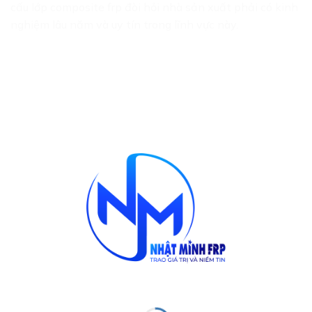
cấu lớp composite frp đòi hỏi nhà sản xuất phải có kinh
nghiệm lâu năm và uy tín trong lĩnh vực này.