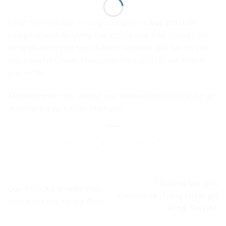
Nhật Minh là đơn vị cung cấp dịch vụ
bọc phủ bồn
composite
chất lượng cao, giá cả phù hợp, chuyên thi
công và nâng cấp tạo chỗ các loại bồn (bể) lưu trữ các
loại hóa chất, nước thải, nhiên liệu tại khu vực thành
phố HCM…
Mọi thắc mắc hãy liên hệ qua hotline
0988 75 74 24
để
được hỗ trợ và tư vấn miễn phí.
Thi công bọc phủ
Quy trình Xử lý nước thải
composite chống thấm giá
sinh hoạt cho hộ gia đình
rẻ tại Sài Gòn