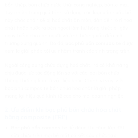
bồn thép, bồn chứa nước thải công nghiệp, bồn xi mạ…
Tuy nhiên trong quá trình sử dụng, các loại bồn hoặc bể
này chắc chắn sẽ bị hoá chất ăn mòn, dẫn đến rò rỉ hóa
chất hoặc nước ra bên ngoài làm hư hỏng thiết bị, gây
nguy hiểm cho con người và ảnh hưởng xấu đến môi
trường xung quanh. Do đó,
bọc phủ bồn composite
được
xem là giải pháp tối ưu nhằm tránh các tình trạng trên.
Ngoài công dụng chứa đựng hoá chất, nó
có khả năng
chịu được lực tác động lớn so với các loại bồn chứa
thông thường làm từ vật liệu khác. Chính vì vậy, việc
bọc phủ composite bồn chứa hóa chất là giải pháp
mang lại hiệu quả kinh tế cao cho mọi doanh nghiệp.
2. Ưu điểm khi bọc phủ bồn chứa hóa chất
bằng composite (FRP)
Bọc phủ bồn composite
dễ dàng thi công lắp đặt,
sửa chữa trên mọi bề mặt có kết cấu phức tạp.