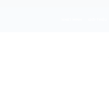
NHẬT MINH
GIỚI THIỆU