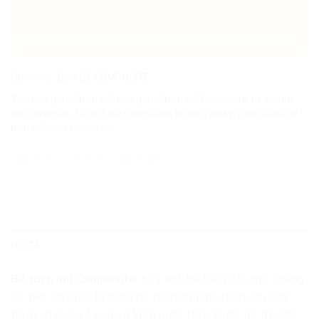
ĐẶT HÀNG NGAY 0988 757 424 - 0386 049 979
Danh mục:
BỒN BỂ COMPOSITE
Thẻ:
báo giá bể tách mỡ
,
báo giá bể tách mỡ Composite
,
bể lọc dầu
mỡ composite
,
bể tách mỡ Composite
,
bể tách mỡ frp composite
,
bể
tách mỡ nhựa composite
MÔ TẢ
Bể tách mỡ Composite
, bẫy mỡ, bể tách dầu mỡ, thùng
lọc mỡ: Là thiết bị dùng để tách dầu mỡ thừa sau quá
trình sơ chế, vệ sinh ra khỏi nước thải. Được bố trí dưới