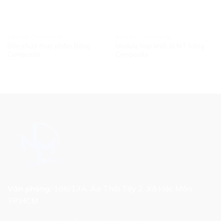
BỒN BỂ COMPOSITE
BỒN BỂ COMPOSITE
Bồn chứa thực phẩm Bằng
Module hợp khối XLNT bằng
Composite
Composite
Văn phòng:
168/13A, Ấp Thới Tây 2, Xã Hóc Môn,
TP.HCM