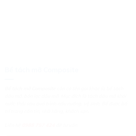
Bể tách mỡ Composite
Bể tách mỡ Composite
còn có tên gọi khác là bể tách
dầu mỡ, bồn lọc dầu mỡ. Mục đích là tách dầu mỡ khỏi
nước thải sau quá trình nấu nướng, vệ sinh. Bể được bố
trí trong căn tin, nhà hàng, khách sạn.
Liên hệ
0988 757 424
để tư vấn