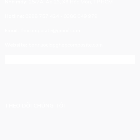
Nhà máy:
25/7A, Ấp 23, Xã Hóc Môn, TP.HCM
Hotline:
0988 757 424 - 0386 049 979
Email:
thucomposite@gmail.com
Website:
bonnuoclapghepcomposite.com
THEO DÕI CHÚNG TÔI