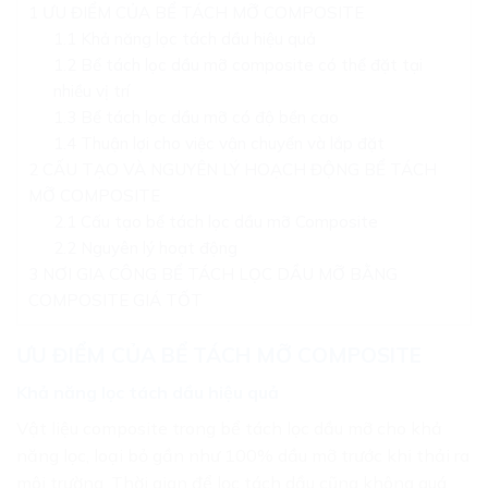
1
ƯU ĐIỂM CỦA BỂ TÁCH MỠ COMPOSITE
1.1
Khả năng lọc tách dầu hiệu quả
1.2
Bể tách lọc dầu mỡ composite có thể đặt tại
nhiều vị trí
1.3
Bể tách lọc dầu mỡ có độ bền cao
1.4
Thuận lợi cho việc vận chuyển và lắp đặt
2
CẤU TẠO VÀ NGUYÊN LÝ HOẠCH ĐỘNG BỂ TÁCH
MỠ COMPOSITE
2.1
Cấu tạo bể tách lọc dầu mỡ Composite
2.2
Nguyên lý hoạt động
3
NƠI GIA CÔNG BỂ TÁCH LỌC DẦU MỠ BẰNG
COMPOSITE GIÁ TỐT
ƯU ĐIỂM CỦA BỂ TÁCH MỠ COMPOSITE
Khả năng lọc tách dầu hiệu quả
Vật liệu composite trong bể tách lọc dầu mỡ cho khả
năng lọc, loại bỏ gần như 100% dầu mỡ trước khi thải ra
môi trường. Thời gian để lọc tách dầu cũng không quá