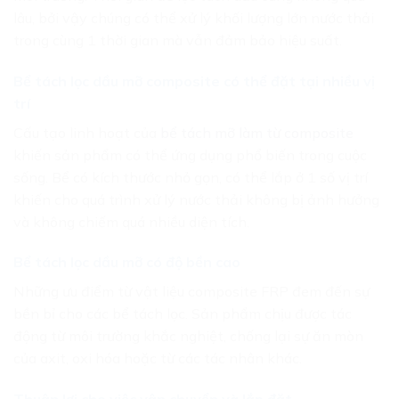
lâu, bởi vậy chúng có thể xử lý khối lượng lớn nước thải
trong cùng 1 thời gian mà vẫn đảm bảo hiệu suất.
Bể tách lọc dầu mỡ composite có thể đặt tại nhiều vị
trí
Cấu tạo linh hoạt của
bể tách mỡ làm từ composite
khiến sản phẩm có thể ứng dụng phổ biến trong cuộc
sống. Bể có kích thước nhỏ gọn, có thể lắp ở 1 số vị trí
khiến cho quá trình xử lý nước thải không bị ảnh hưởng
và không chiếm quá nhiều diện tích.
Bể tách lọc dầu mỡ có độ bền cao
Những ưu điểm từ vật liệu composite FRP đem đến sự
bền bỉ cho các bể tách lọc. Sản phẩm chịu được tác
động từ môi trường khắc nghiệt, chống lại sự ăn mòn
của axit, oxi hóa hoặc từ các tác nhân khác.