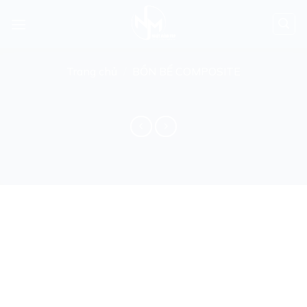
Skip
to
content
Trang chủ
/
BỒN BỂ COMPOSITE