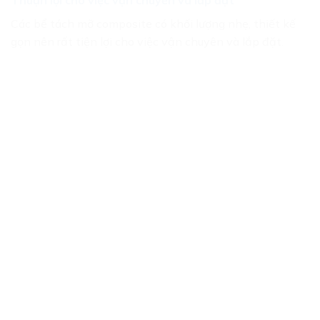
Thuận lợi cho việc vận chuyển và lắp đặt
Các bể tách mỡ composite có khối lượng nhẹ, thiết kế
gọn nên rất tiện lợi cho việc vận chuyên và lắp đặt.