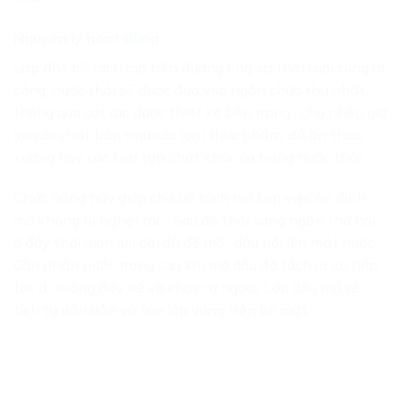
Nguyên lý hoạt động
Lắp đặt bể tách mỡ trên đường ống xả thải cuối cùng ra
cống, nước thải sẽ được đưa vào ngăn chứa thứ nhất
thông qua sọt rác được thiết kế bên trong , cho phép giữ
lại các chất bẩn như các loại thực phẩm, đồ ăn thừa,
xương hay các loại tạp chất khác có trong nước thải.
Chức năng này giúp cho bể tách mỡ làm việc ổn định
mà không bị nghẹt rác . Sau đó thải sang ngăn thứ hai,
ở đây thời gian lưu dài đủ để mỡ , dầu nổi lên mặt nước.
Còn phần nước trong sau khi mỡ dầu đã tách ra lại tiếp
tục đi xuống đáy bể và chảy ra ngoài. Lớp dầu mỡ sẽ
tích tụ dần dần và tạo lớp váng trên bề mặt.