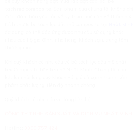
để quý khách hàng đặt mua, lắp đặt các loại
bể
tách mỡ composite
. Sản phẩm của chúng tôi không chỉ
được đảm bảo yêu cầu về kỹ thuật mà còn về thẩm mỹ.
Kích thước bể tách lọc dầu mỡ composite tại
Nhật Minh
đa dạng, có thể đáp ứng được nhu cầu sử dụng khác
nhau của hộ gia đình, nhà hàng, khách sạn, trung tâm
thương mại…
Khi quý khách có nhu cầu về bể tách lọc dầu mỡ chất
liệu Composite hãy liên hệ Nhật Minh. Chúng tôi cam
kết làm hài lòng quý khách với giá cả cạnh tranh, sản
phẩm chất lượng, tiến độ nhanh chóng.
Quý khách có nhu cầu vui lòng liên hệ :
CÔNG TY TNHH SẢN XUẤT VÀ DỊCH VỤ NHẬT MINH
Hotline:
0988 757 424