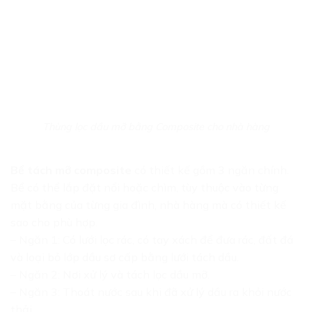
Thùng lọc dầu mỡ bằng Composite cho nhà hàng
Bể tách mỡ composite
có thiết kế gồm 3 ngăn chính.
Bể có thể lắp đặt nổi hoặc chìm, tùy thuộc vào từng
mặt bằng của từng gia đình, nhà hàng mà có thiết kế
sao cho phù hợp.
– Ngăn 1: Có lưới lọc rác, có tay xách để đưa rác, đất đá
và loại bỏ lớp dầu sơ cấp bằng lưới tách dầu.
– Ngăn 2: Nơi xử lý và tách lọc dầu mỡ.
– Ngăn 3: Thoát nước sau khi đã xử lý dầu ra khỏi nước
thải.