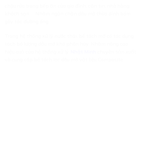
chậu rửa trong bếp ăn của gia đình, căn tin, nhà hàng,
khách sạn … Nhằm ngặn chặn dầu mỡ thừa dính bám
gây tắc đường ống.
Trong hệ thống xử lý nước thải, bể tách mỡ có tác dụng
tách bỏ lượng dầu mỡ khó phân hủy. Nhằm nâng cao
hiệu quả của hệ thống xử lý.
Nhật Minh
chuyên sản xuất
và cung cấp bể tách lọc dầu mỡ vật liệu Composite.