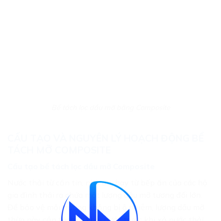
Bể tách lọc dầu mỡ bằng Composite
CẤU TẠO VÀ NGUYÊN LÝ HOẠCH ĐỘNG BỂ
TÁCH MỠ COMPOSITE
Cấu tạo bể tách lọc dầu mỡ Composite
Nước thải từ căn tin, nhà ăn, hay từ bếp ăn của các hộ
gia đình thải ra chứa một lượng dầu mỡ tương đối lớn.
Để bảo vệ môi trường không bị ô nhiễm, lượng dầu mỡ
thừa này cần tách ra khỏi nước trước khi xả nước thải